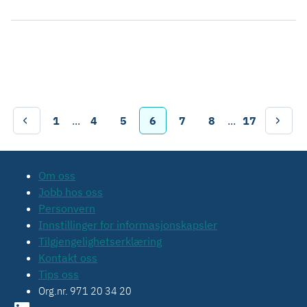
1
...
4
5
6
7
8
...
17
Om oss
Jobb hos oss
Personvern
Innstillinger for informasjonskapsler
Tilgjengelighetserklæring
Kontakt oss
Tips oss
Org.nr. 971 20 34 20