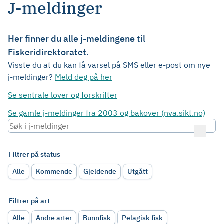
J-meldinger
Her finner du alle j-meldingene til
Fiskeridirektoratet.
Visste du at du kan få varsel på SMS eller e-post om nye
j-meldinger?
Meld deg på her
Se sentrale lover og forskrifter
Se gamle j-meldinger fra 2003 og bakover (nva.sikt.no)
Filtrer på status
Alle
Kommende
Gjeldende
Utgått
Filtrer på art
Alle
Andre arter
Bunnfisk
Pelagisk fisk