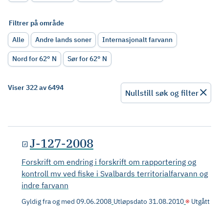
Filtrer på område
Alle
Andre lands soner
Internasjonalt farvann
Nord for 62° N
Sør for 62° N
Viser 322 av 6494
Nullstill søk og filter
J-127-2008
Forskrift om endring i forskrift om rapportering og
kontroll mv ved fiske i Svalbards territorialfarvann og
indre farvann
Gyldig fra og med
09.06.2008
Utløpsdato
31.08.2010
Utgått