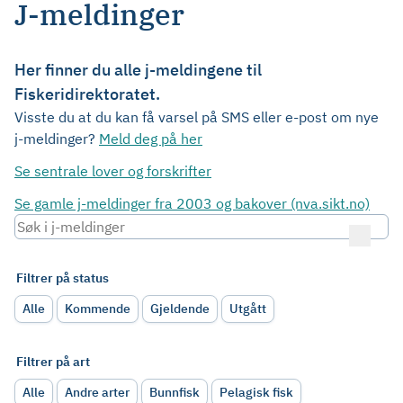
J-meldinger
Her finner du alle j-meldingene til
Fiskeridirektoratet.
Visste du at du kan få varsel på SMS eller e-post om nye
j-meldinger?
Meld deg på her
Se sentrale lover og forskrifter
Se gamle j-meldinger fra 2003 og bakover (nva.sikt.no)
Filtrer på status
Alle
Kommende
Gjeldende
Utgått
Filtrer på art
Alle
Andre arter
Bunnfisk
Pelagisk fisk