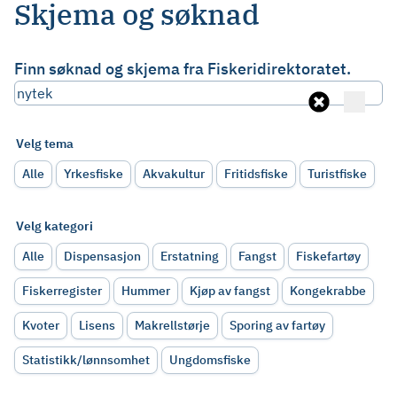
Skjema og søknad
Finn søknad og skjema fra Fiskeridirektoratet.
Velg tema
Alle
Yrkesfiske
Akvakultur
Fritidsfiske
Turistfiske
Velg kategori
Alle
Dispensasjon
Erstatning
Fangst
Fiskefartøy
Fiskerregister
Hummer
Kjøp av fangst
Kongekrabbe
Kvoter
Lisens
Makrellstørje
Sporing av fartøy
Statistikk/lønnsomhet
Ungdomsfiske