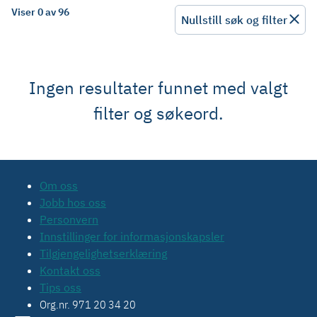
Viser 0 av 96
Nullstill søk og filter
Ingen resultater funnet med valgt
filter og søkeord.
Om oss
Jobb hos oss
Personvern
Innstillinger for informasjonskapsler
Tilgjengelighetserklæring
Kontakt oss
Tips oss
Org.nr. 971 20 34 20