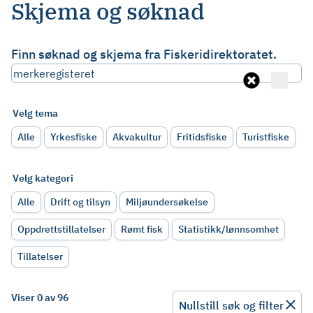
Skjema og søknad
Finn søknad og skjema fra Fiskeridirektoratet.
Velg tema
Alle
Yrkesfiske
Akvakultur
Fritidsfiske
Turistfiske
Velg kategori
Alle
Drift og tilsyn
Miljøundersøkelse
Oppdrettstillatelser
Rømt fisk
Statistikk/lønnsomhet
Tillatelser
Viser 0 av 96
Nullstill søk og filter